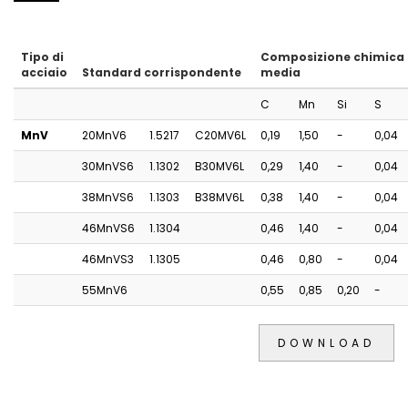
Tipo di
Composizione chimica
acciaio
Standard corrispondente
media
C
Mn
Si
S
MnV
20MnV6
1.5217
C20MV6L
0,19
1,50
-
0,04
30MnVS6
1.1302
B30MV6L
0,29
1,40
-
0,04
38MnVS6
1.1303
B38MV6L
0,38
1,40
-
0,04
46MnVS6
1.1304
0,46
1,40
-
0,04
46MnVS3
1.1305
0,46
0,80
-
0,04
55MnV6
0,55
0,85
0,20
-
DOWNLOAD