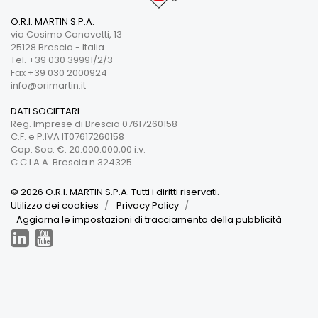
O.R.I. MARTIN S.P.A.
via Cosimo Canovetti, 13
25128 Brescia - Italia
Tel. +39 030 39991/2/3
Fax +39 030 2000924
info@orimartin.it
DATI SOCIETARI
Reg. Imprese di Brescia 07617260158
C.F. e P.IVA IT07617260158
Cap. Soc. €. 20.000.000,00 i.v.
C.C.I.A.A. Brescia n.324325
© 2026 O.R.I. MARTIN S.P.A. Tutti i diritti riservati.
Utilizzo dei cookies
Privacy Policy
Aggiorna le impostazioni di tracciamento della pubblicità