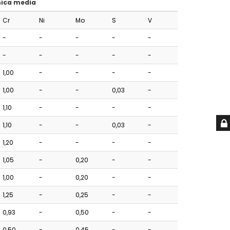
ica media
Cr
Ni
Mo
S
V
-
-
-
-
-
-
-
-
-
-
1,00
-
-
-
-
1,00
-
-
0,03
-
1,10
-
-
-
-
1,10
-
-
0,03
-
1,20
-
-
-
-
1,05
-
0,20
-
-
1,00
-
0,20
-
-
1,25
-
0,25
-
-
0,93
-
0,50
-
-
0,50
-
0,45
-
-