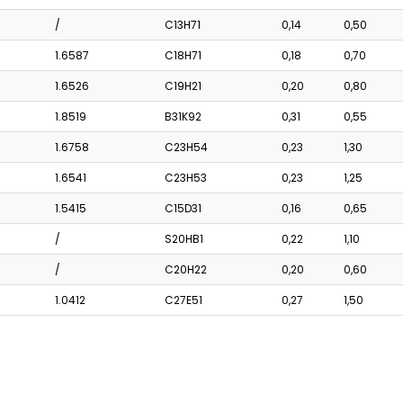
/
C13H71
0,14
0,50
1.6587
C18H71
0,18
0,70
1.6526
C19H21
0,20
0,80
1.8519
B31K92
0,31
0,55
1.6758
C23H54
0,23
1,30
1.6541
C23H53
0,23
1,25
1.5415
C15D31
0,16
0,65
/
S20HB1
0,22
1,10
/
C20H22
0,20
0,60
1.0412
C27E51
0,27
1,50