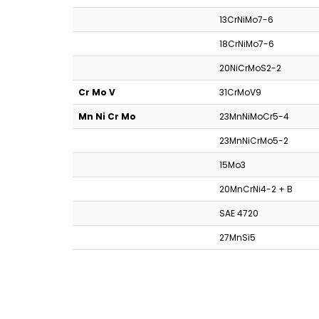
13CrNiMo7-6
18CrNiMo7-6
20NiCrMoS2-2
Cr Mo V
31CrMoV9
Mn Ni Cr Mo
23MnNiMoCr5-4
23MnNiCrMo5-2
15Mo3
20MnCrNi4-2 + B
SAE 4720
27MnSi5