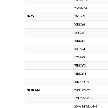
25CrMo4
Ni Cr
19CrNi5
10NiCr6
12NiCr3
16NiCr11
16CrNi4
17CrNi6
15NiCr13
14NiCr14
18MnNiCr4
Ni Cr Mo
20NiCrMo2
17NiCrMo6-4
20MnNiCrMo3-3