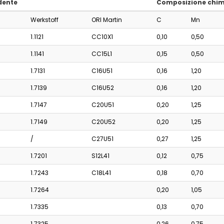
dente
Composizione chim
Werkstoff
ORI Martin
C
Mn
1.1121
CC10X1
0,10
0,50
1.1141
CC15L1
0,15
0,50
1.7131
C16U51
0,16
1,20
1.7139
C16U52
0,16
1,20
1.7147
C20U51
0,20
1,25
1.7149
C20U52
0,20
1,25
/
C27U51
0,27
1,25
1.7201
S12L41
0,12
0,75
1.7243
C18L41
0,18
0,70
1.7264
0,20
1,05
1.7335
0,13
0,70
1.7325
0,26
0,75