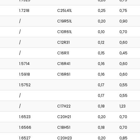
1.7218
C25L41L
0,25
0,75
/
C19R51L
0,20
0,90
/
C10R61L
0,10
0,70
/
C12R31
0,12
0,60
/
C16R11
0,15
0,45
1.5714
C16R41
0,16
0,60
1.5918
C16R61
0,16
0,60
1.5752
0,17
0,55
/
0,17
0,55
/
C17H22
0,18
1,23
1.6523
C20H21
0,20
0,70
1.6566
C18H51
0,18
0,70
1.6527
C20H23
0,20
0,85