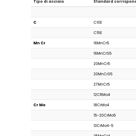
Tipo di acciaio
Standard corrispon
C
C10E
C15E
Mn Cr
16MnCr5
16MnCrS5
20MnCr5
20MnCrS5
27MnCr5
12CRMo4
Cr Mo
18CrMo4
15-20CrMo5
13CrMo4-5
25MoCr4