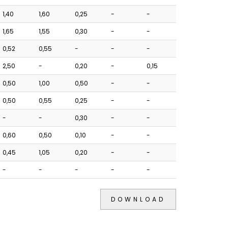
1,40
1,60
0,25
-
-
1,65
1,55
0,30
-
-
0,52
0,55
-
-
-
2,50
-
0,20
-
0,15
0,50
1,00
0,50
-
-
0,50
0,55
0,25
-
-
-
-
0,30
-
-
0,60
0,50
0,10
-
-
0,45
1,05
0,20
-
-
-
-
-
-
-
DOWNLOAD