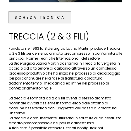
SCHEDA TECNICA
TRECCIA (2 & 3 FILI)
Fondata nel 1963 la Siderurgica Latina Martin produce Treccia
a 2 e 3 fili per cemento armato precompresso in conformità alle
principali Norme Tecniche Internazionali del settore.
La Siderurgica Latina Martin trasforma in Treccia la vergella in
acciaio ad alto tenore di carbonio attraverso un complesso
processo produttivo che ha inizio nel processo di decapaggio
per poi continuare nella fase di trafilatura ,cordatura,
trattamento termo-meccanico ed infine nel processo di
confezionamento finale.
La treccia è formata da 2 o 3 fili aventi lo stesso diametro
nominale avvolti assieme in forma elicoidale attorno al
comune asse teorico con lunghezza del passo di cordatura
uniforme.
La treccia è comunemente utilizzata in strutture di calcestruzzo
armato precompresso e nei pali in calcestruzzo.
A richiesta è possibile ottenere ulteriori configurazioni