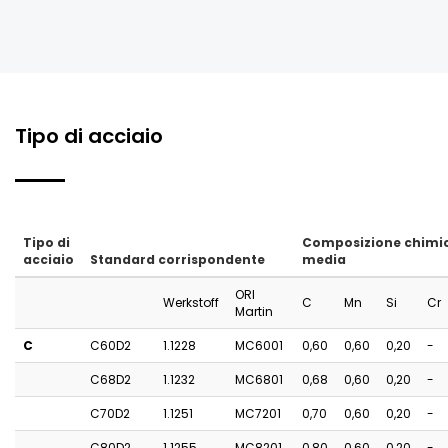
Tipo di acciaio
Tipo di
Composizione chimi
acciaio
Standard corrispondente
media
ORI
Werkstoff
C
Mn
Si
Cr
Martin
C
C60D2
1.1228
MC6001
0,60
0,60
0,20
-
C68D2
1.1232
MC6801
0,68
0,60
0,20
-
C70D2
1.1251
MC7201
0,70
0,60
0,20
-
C80D2
1.1255
MC8201
0,80
0,60
0,20
-