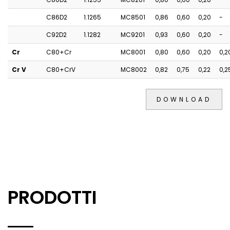
C86D2
1.1265
MC8501
0,86
0,60
0,20
-
C92D2
1.1282
MC9201
0,93
0,60
0,20
-
Cr
C80+Cr
MC8001
0,80
0,60
0,20
0,2
Cr V
C80+CrV
MC8002
0,82
0,75
0,22
0,2
DOWNLOAD
PRODOTTI