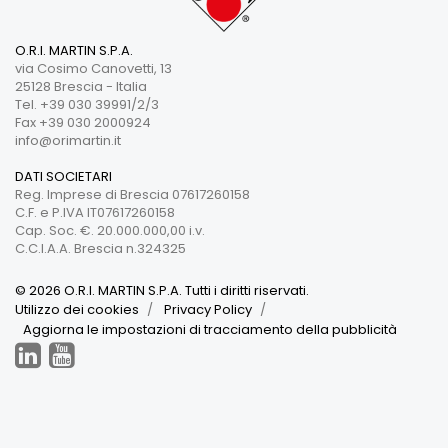
O.R.I. MARTIN S.P.A.
via Cosimo Canovetti, 13
25128 Brescia - Italia
Tel. +39 030 39991/2/3
Fax +39 030 2000924
info@orimartin.it
DATI SOCIETARI
Reg. Imprese di Brescia 07617260158
C.F. e P.IVA IT07617260158
Cap. Soc. €. 20.000.000,00 i.v.
C.C.I.A.A. Brescia n.324325
© 2026 O.R.I. MARTIN S.P.A. Tutti i diritti riservati.
Utilizzo dei cookies
Privacy Policy
Aggiorna le impostazioni di tracciamento della pubblicità