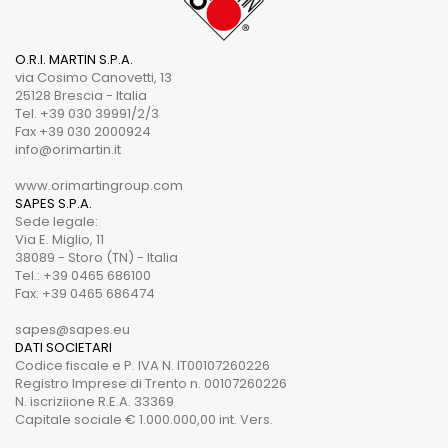
O.R.I. MARTIN S.P.A.
via Cosimo Canovetti, 13
25128 Brescia - Italia
Tel. +39 030 39991/2/3
Fax +39 030 2000924
info@orimartin.it
www.orimartingroup.com
SAPES S.P.A.
Sede legale:
Via E. Miglio, 11
38089 - Storo (TN) - Italia
Tel.: +39 0465 686100
Fax: +39 0465 686474
sapes@sapes.eu
DATI SOCIETARI
Codice fiscale e P. IVA N. IT00107260226
Registro Imprese di Trento n. 00107260226
N. iscriziione R.E.A. 33369
Capitale sociale € 1.000.000,00 int. Vers.