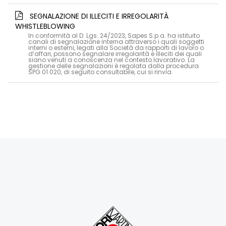
SEGNALAZIONE DI ILLECITI E IRREGOLARITÀ
WHISTLEBLOWING
In conformità al D. Lgs. 24/2023, Sapes S.p.a. ha istituito
canali di segnalazione interna attraverso i quali soggetti
interni o esterni, legati alla Società da rapporti di lavoro o
d’affari, possono segnalare irregolarità e illeciti dei quali
siano venuti a conoscenza nel contesto lavorativo. La
gestione delle segnalazioni è regolata dalla procedura
SPG 01 020, di seguito consultabile, cui si rinvia.